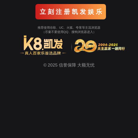
立 刻 注 册 凯 发 娱 乐
推荐使用谷歌、UC、火狐、夸客等主流浏览器
（尽量不要使用QQ、搜狗浏览器进入）
© 2025 信誉保障 大额无忧